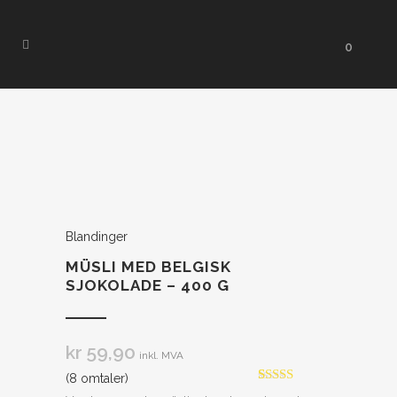
0
Blandinger
MÜSLI MED BELGISK
SJOKOLADE – 400 G
kr
59,90
inkl. MVA
(
8
omtaler)
Vurdert
8
5.00