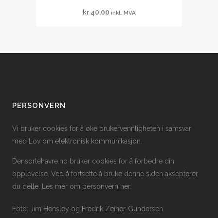
kr
40,00
inkl. MVA
PERSONVERN
Vi bruker cookies for å øke brukervennligheten i samsvar
med Lov om elektronisk kommunikasjon.
Densortehavre.no bruker cookies for å forbedre din
opplevelse. Ved å fortsette å bruke denne siden aksepterer
du dette. Les mer om personvern
her
.
Foto: Jim Hensley og Fredrik Zeiner-Gundersen