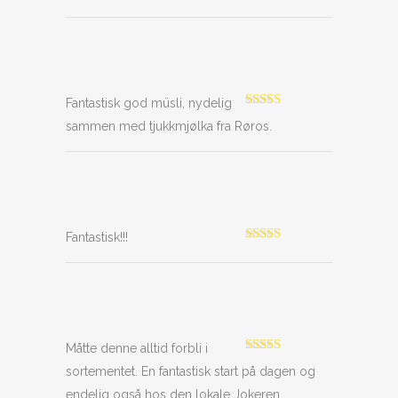
Fantastisk god müsli, nydelig
Vurdert
5
av
sammen med tjukkmjølka fra Røros.
5
Fantastisk!!!
Vurdert
5
av
5
Måtte denne alltid forbli i
Vurdert
5
av
sortementet. En fantastisk start på dagen og
5
endelig også hos den lokale Jokeren.