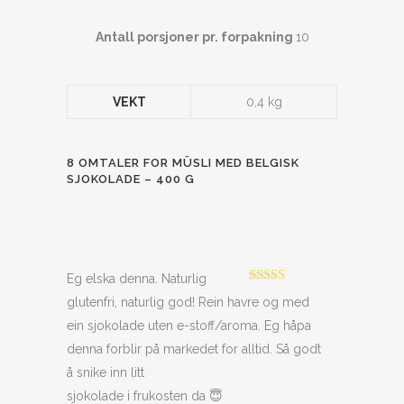
Antall porsjoner pr. forpakning
10
VEKT
0,4 kg
8 OMTALER FOR
MÜSLI MED BELGISK
SJOKOLADE – 400 G
Eg elska denna. Naturlig
Vurdert
5
av
glutenfri, naturlig god! Rein havre og med
5
ein sjokolade uten e-stoff/aroma. Eg håpa
denna forblir på markedet for alltid. Så godt
å snike inn litt
sjokolade i frukosten da 😇