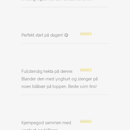
Perfekt start på dagen! 😋
Vurdert
5
av
5
Fullstendig hekta på denne.
Vurdert
5
av
Blander den med yoghurt og slenger på
5
noen blåbær på toppen. Beste som fins!
Kjempegod sammen med
Vurdert
5
av