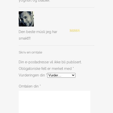
yoghurt og blåbær.
5
Den beste müsli jeg har
Vurdert
5
av
smakt!!!
5
Skriv en omtale
Din e-postadresse vil ikke bli publisert.
Obligatoriske felt er merket med
*
Vurderingen din
*
Omtalen din
*