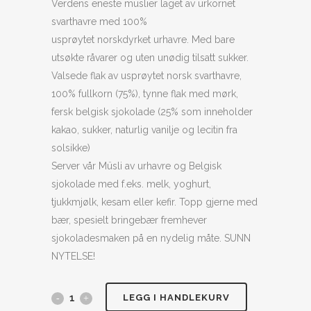
Verdens eneste müslier laget av urkornet
av 5 basert
på
svarthavre med 100%
kundevurderinger
usprøytet norskdyrket urhavre. Med bare
utsøkte råvarer og uten unødig tilsatt sukker.
Valsede flak av usprøytet norsk svarthavre,
100% fullkorn (75%), tynne flak med mørk,
fersk belgisk sjokolade (25% som inneholder
kakao, sukker, naturlig vanilje og lecitin fra
solsikke)
Server vår Müsli av urhavre og Belgisk
sjokolade med f.eks. melk, yoghurt,
tjukkmjølk, kesam eller kefir. Topp gjerne med
bær, spesielt bringebær fremhever
sjokoladesmaken på en nydelig måte. SUNN
NYTELSE!
LEGG I HANDLEKURV