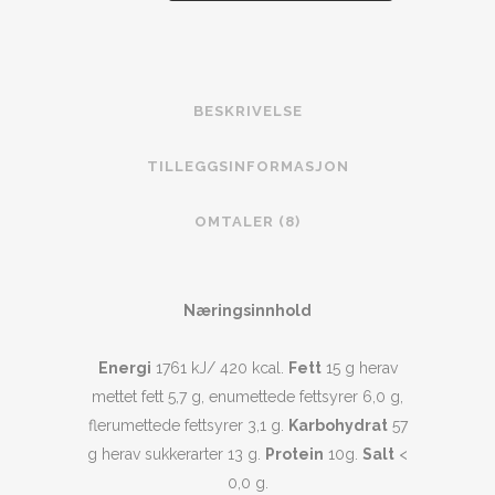
BESKRIVELSE
TILLEGGSINFORMASJON
OMTALER (8)
Næringsinnhold
Energi
1761 kJ/ 420 kcal.
Fett
15 g herav
mettet fett 5,7 g, enumettede fettsyrer 6,0 g,
flerumettede fettsyrer 3,1 g.
Karbohydrat
57
g herav sukkerarter 13 g.
Protein
10g.
Salt
<
0,0 g.