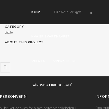
KJØP
Fri frakt over 750!
0
CATEGORY
Bilder
HVA ER SVARTHAVRE?
ABOUT THIS PROJECT
OM OSS
OPPSKRIFTER
GÅRDSBUTIKK OG KAFÉ
PERSONVERN
INFOR
Vi bruker cookies for å øke brukervennligheten i
Finn but