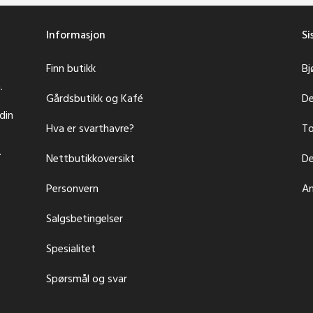
Informasjon
S
Finn butikk
Bj
.
Gårdsbutikk og Kafé
De
din
Hva er svarthavre?
To
.
Nettbutikkoversikt
De
Personvern
An
Salgsbetingelser
Spesialitet
Spørsmål og svar