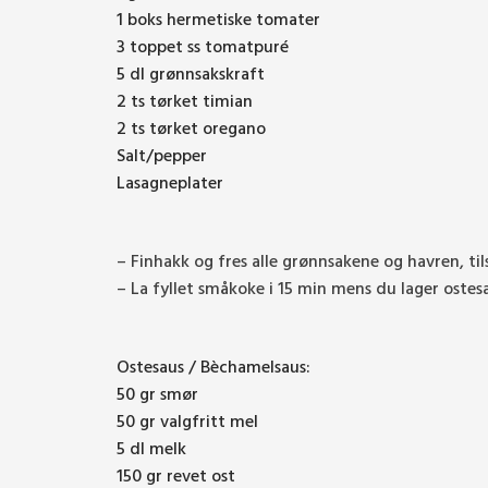
1 boks hermetiske tomater
3 toppet ss tomatpuré
5 dl grønnsakskraft
2 ts tørket timian
2 ts tørket oregano
Salt/pepper
Lasagneplater
– Finhakk og fres alle grønnsakene og havren, ti
– La fyllet småkoke i 15 min mens du lager ostes
Ostesaus / Bèchamelsaus:
50 gr smør
50 gr valgfritt mel
5 dl melk
150 gr revet ost