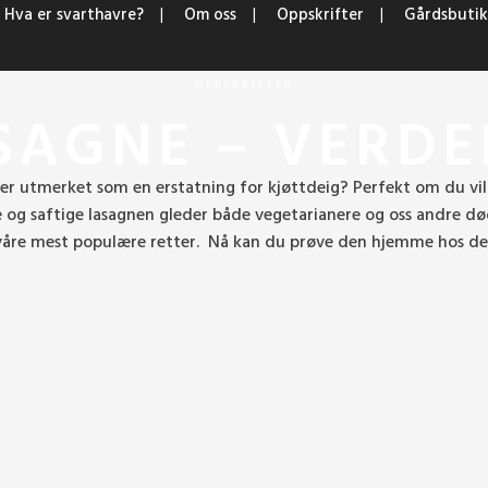
Hva er svarthavre?
Om oss
Oppskrifter
Gårdsbutik
OPPSKRIFTER
AGNE – VERDE
sser utmerket som en erstatning for kjøttdeig? Perfekt om du vi
09/04/2020
|
AV
DEN SORTE HAVRE
|
0
LIKERKLIKK
g saftige lasagnen gleder både vegetarianere og oss andre døde
våre mest populære retter. Nå kan du prøve den hjemme hos deg