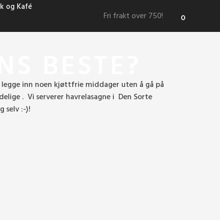
k og Kafé
Fri frakt over 750!
0
NS BESTE?
l legge inn noen kjøttfrie middager uten å gå på
lige . Vi serverer havrelasagne i Den Sorte
 selv :-)!