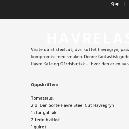
Kjøp
HAVRELAS
Visste du at steelcut, dvs. kuttet havregryn, pa
kompromiss med smaken. Denne fantastisk gode o
Havre Kafe og Gårdsbutikk – hvor den er en av 
Oppskriften:
Tomatsaus:
2 dl Den Sorte Havre Steel Cut Havregryn
1 stor gul løk
2 fedd hvitløk
1 gulrot