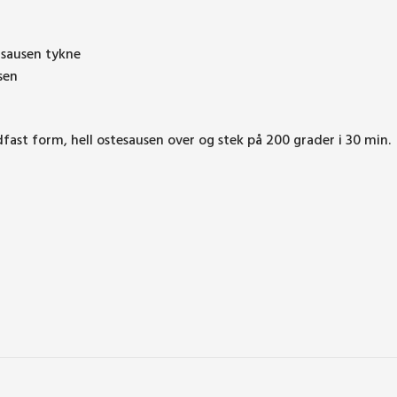
a sausen tykne
usen
dfast form, hell ostesausen over og stek på 200 grader i 30 min.