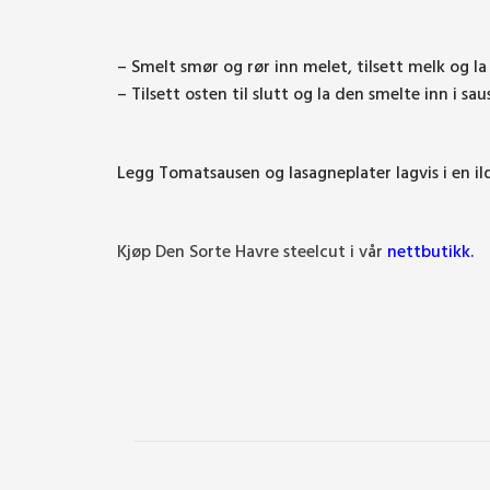
– Smelt smør og rør inn melet, tilsett melk og l
– Tilsett osten til slutt og la den smelte inn i sa
Legg Tomatsausen og lasagneplater lagvis i en il
Kjøp Den Sorte Havre steelcut i vår
nettbutikk
.